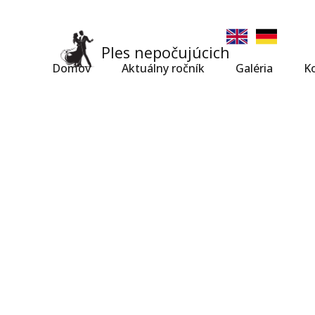
Ples nepočujúcich
Domov
Aktuálny ročník
Galéria
K